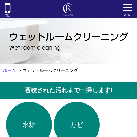
MENU
TEL
ホーム
>
ウェットルームクリーニング
蓄積された汚れまで一掃します!
水垢
カビ