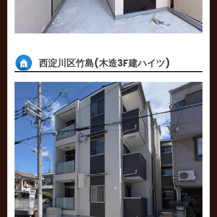
西淀川区竹島(木造3F建ハイツ)