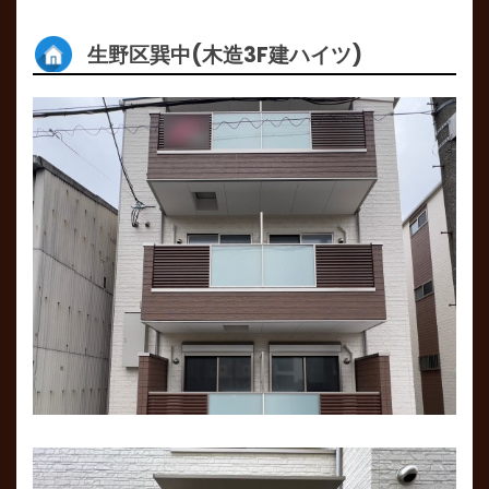
生野区巽中(木造3F建ハイツ)