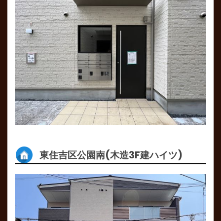
東住吉区公園南(木造3F建ハイツ)