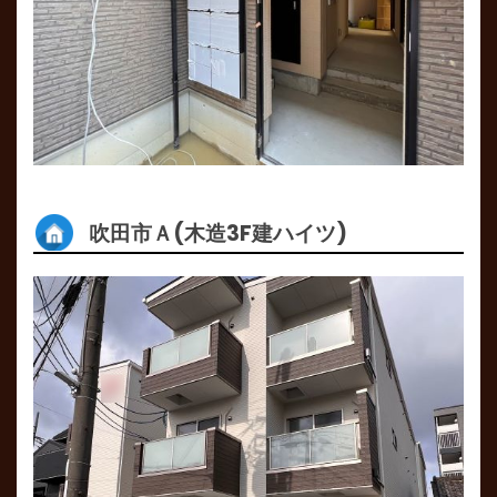
吹田市Ａ(木造3F建ハイツ)