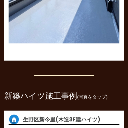
新築ハイツ施工事例
(写真をタップ)
生野区新今里(木造3F建ハイツ)