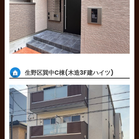
生野区巽中C棟(木造3F建ハイツ)