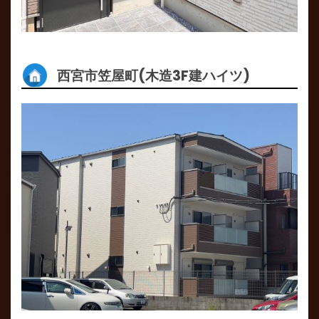
西宮市笠屋町(木造3F建ハイツ)